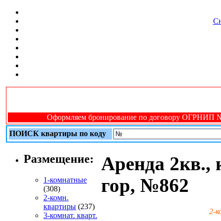
Сн
Оформляем бронирование по договору ОГРНИП № 31
ПОИСК квартиры по коду
Размещение:
Аренда 2кв.,
гор, №862
1-комнатные
(308)
2-комн.
квартиры
(237)
2-к
3-комнат. кварт.