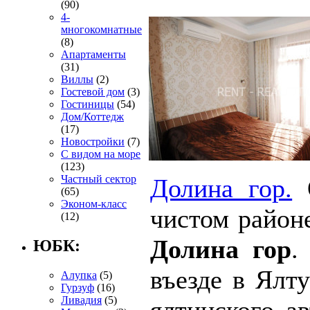
(90)
4-
многокомнатные
(8)
Апартаменты
(31)
Виллы
(2)
Гостевой дом
(3)
Гостиницы
(54)
Дом/Коттедж
(17)
Новостройки
(7)
С видом на море
(123)
Частный сектор
Долина гор.
О
(65)
Эконом-класс
чистом район
(12)
Долина гор
.
ЮБК:
въезде в Ялт
Алупка
(5)
Гурзуф
(16)
Ливадия
(5)
ялтинского а