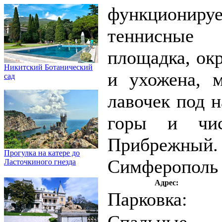
функционируе
теннисные 
площадка, ок
Никитский Ботанический
и ухожена, 
сад
лавочек под 
горы и чис
Прибрежный.
Прогулка на катере до
Симферополь а
Ласточкиного гнезда
Адрес:
Парковка:
Спальные