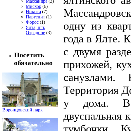
Массандра
(3)
Мисхор
(6)
Массандровс
Никита
(7)
Партенит
(1)
Форос
(1)
одну из квар
Ялта, пгт.
Отрадное
(3)
года в Ялте. 
с двумя разд
Посетить
прихожей, ку
обязательно
санузлами. 
Территория До
у дома. В
Воронцовский парк
двуспальная к
тумбочки. К