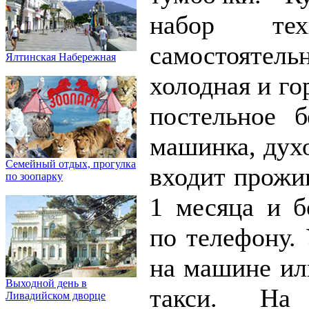
набор т
самостоятель
Ялтинская Набережная
холодная и го
постельное б
машинка, дух
Семейный отдых, прогулка
входит прожив
по зоопарку
1 месяца и б
по телефону.
на машине ил
Выходной день в
такси. На
Ливадийском дворце