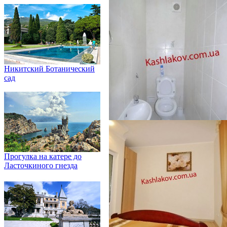
Никитский Ботанический
сад
Прогулка на катере до
Ласточкиного гнезда