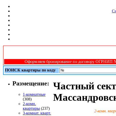
Сн
Оформляем бронирование по договору ОГРНИП № 31
ПОИСК квартиры по коду
Размещение:
Частный сект
Массандровс
1-комнатные
(308)
2-комн.
квартиры
(237)
2-комн. ква
3-комнат. кварт.