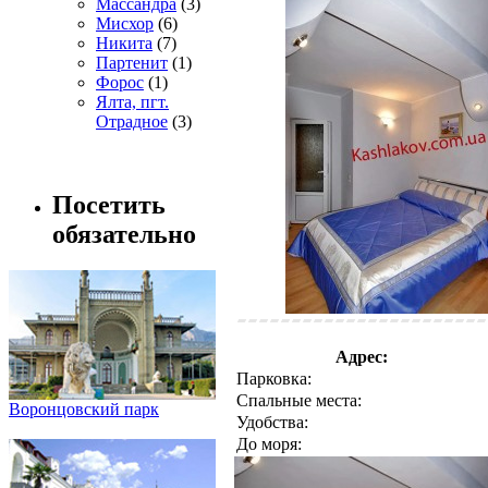
Массандра
(3)
Мисхор
(6)
Никита
(7)
Партенит
(1)
Форос
(1)
Ялта, пгт.
Отрадное
(3)
Посетить
обязательно
Адрес:
Парковка:
Спальные места:
Воронцовский парк
Удобства:
До моря: