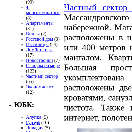
(90)
Частный сектор 
4-
многокомнатные
Массандровско
(8)
Апартаменты
набережной. Мага
(31)
Виллы
(2)
расположены в ш
Гостевой дом
(3)
Гостиницы
(54)
или 400 метров н
Дом/Коттедж
(17)
мангалом. Кварт
Новостройки
(7)
Большая прос
С видом на море
(123)
укомплектова
Частный сектор
(65)
расположены две
Эконом-класс
(12)
кроватями, сануз
ЮБК:
чистота. Также 
интернет, полотен
Алупка
(5)
Гурзуф
(16)
Ливадия
(5)