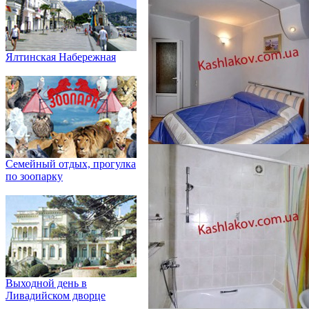
Ялтинская Набережная
Семейный отдых, прогулка
по зоопарку
Выходной день в
Ливадийском дворце