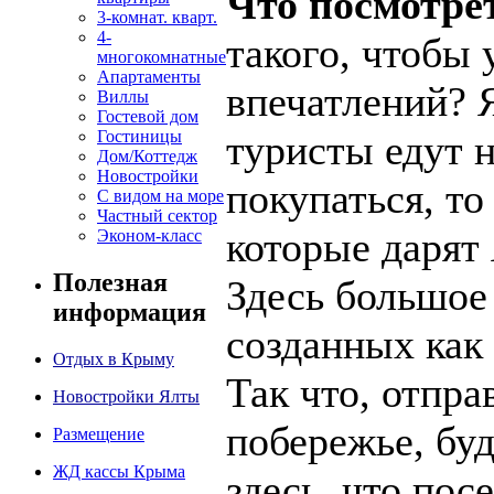
Что посмотре
3-комнат. кварт.
4-
такого, чтобы 
многокомнатные
Апартаменты
впечатлений? Я
Виллы
Гостевой дом
Гостиницы
туристы едут н
Дом/Коттедж
Новостройки
покупаться, то
С видом на море
Частный сектор
которые дарят
Эконом-класс
Полезная
Здесь большое
информация
созданных как 
Отдых в Крыму
Так что, отпра
Новостройки Ялты
побережье, бу
Размещение
ЖД кассы Крыма
здесь, что пос