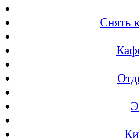
Снять к
Каф
Отд
Э
Ки