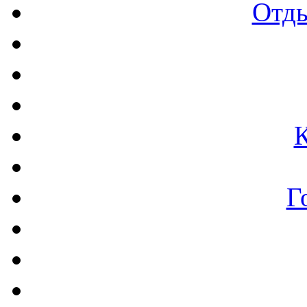
Отды
Г