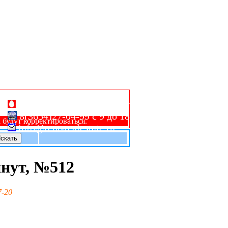
8(978)704-79-86 круглосуточно;
8(3654)27-04-99 с 9 до 18;
будут корректироваться.
info@rent-realestate.ru
инут, №512
7-20