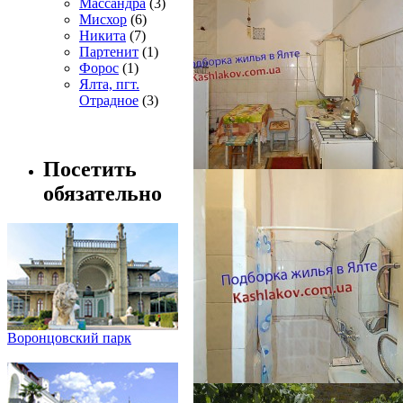
Массандра
(3)
Мисхор
(6)
Никита
(7)
Партенит
(1)
Форос
(1)
Ялта, пгт.
Отрадное
(3)
Посетить
обязательно
Воронцовский парк