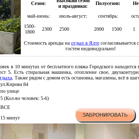
Высокий сезон
Сезон:
Полусезон:
Не
и праздники:
май-июнь:
июль-август:
сентябрь:
ост
1500-
2300
2500
2000
1500
1
1800
Стоимость аренды на
отдых в Ялте
согласовывается 
гостем индивидуально!
овек в 10 минутах от бесплатного пляжа Городского находится
ст 5. Есть стиральная машинка, отопление свое, двухконтурны
тдыха
. Также рядом с домом есть остановка, магазины, всё в ш
ул.Кирова 84
по улице
5 (Кол-во человек: 5-6)
ВСЕ
15 минут