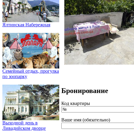
Ялтинская Набережная
Семейный отдых, прогулка
по зоопарку
Бронирование
Код квартиры
Ваше имя (обязательно)
Выходной день в
Ливадийском дворце