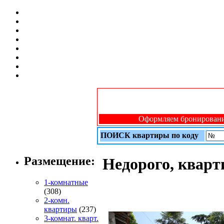
Оформляем бронирование
ПОИСК квартиры по коду
Размещение:
Недорого, кварт
1-комнатные
(308)
2-комн.
квартиры
(237)
3-комнат. кварт.