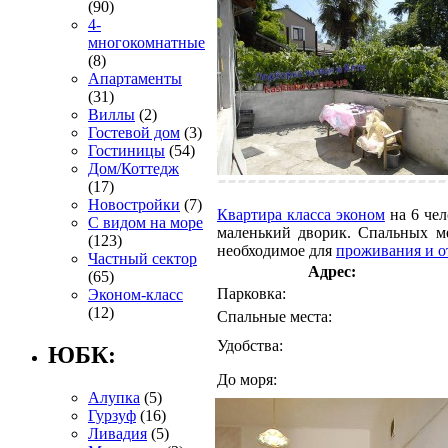
(90)
4-
многокомнатные
(8)
Апартаменты
(31)
Виллы
(2)
Гостевой дом
(3)
Гостиницы
(54)
Дом/Коттедж
(17)
Новостройки
(7)
Квартира класса эконом
на 6 чел
С видом на море
маленький дворик. Спальных ме
(123)
необходимое для
проживания и о
Частный сектор
Адрес:
(65)
Парковка:
Эконом-класс
(12)
Спальные места:
Удобства:
ЮБК:
До моря:
Алупка
(5)
Гурзуф
(16)
Ливадия
(5)