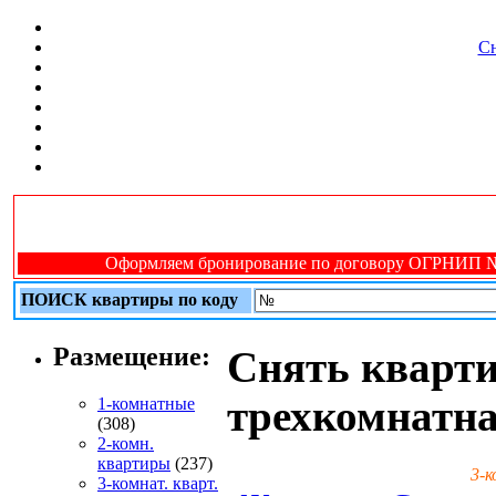
Сн
Оформляем бронирование по договору ОГРНИП № 31
ПОИСК квартиры по коду
Размещение:
Снять кварти
трехкомнатн
1-комнатные
(308)
2-комн.
квартиры
(237)
3-к
3-комнат. кварт.