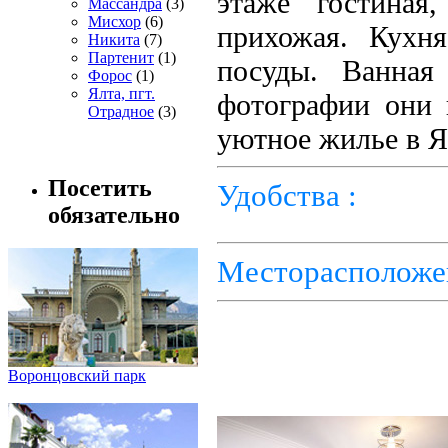
этаже гостиная
Массандра
(3)
Мисхор
(6)
прихожая. Кухн
Никита
(7)
Партенит
(1)
посуды. Ванная
Форос
(1)
Ялта, пгт.
фотографии они 
Отрадное
(3)
уютное жилье в Ял
Посетить
Удобства :
обязательно
Месторасположе
Воронцовский парк