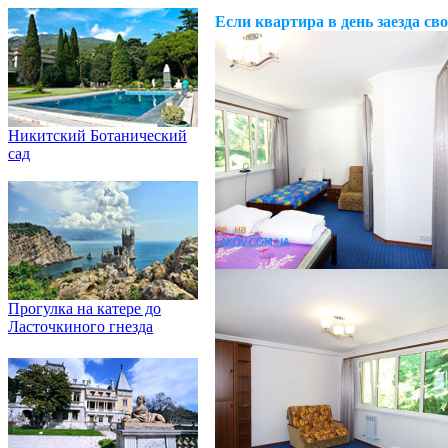
Если квартира в день заезда св
Никитский Ботанический
сад
Прогулка на катере до
Ласточкиного гнезда