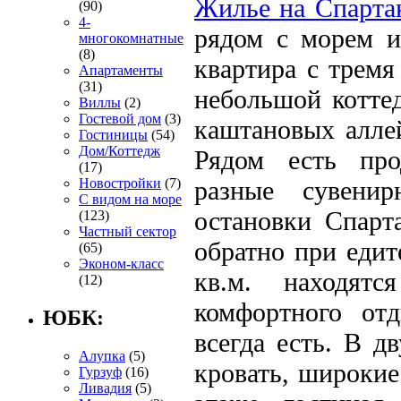
Жилье на Спартак
(90)
4-
рядом с морем и
многокомнатные
(8)
квартира с тремя
Апартаменты
(31)
небольшой котте
Виллы
(2)
Гостевой дом
(3)
каштановых алле
Гостиницы
(54)
Дом/Коттедж
Рядом есть про
(17)
Новостройки
(7)
разные сувени
С видом на море
остановки Спарт
(123)
Частный сектор
обратно при еди
(65)
Эконом-класс
кв.м. находят
(12)
комфортного от
ЮБК:
всегда есть. В д
Алупка
(5)
кровать, широкие
Гурзуф
(16)
Ливадия
(5)