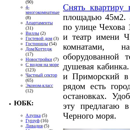
(90)
Снять квартиру 
4-
многокомнатные
площадью 45м2. 
(8)
Апартаменты
по улице Чехова 
(31)
Виллы
(2)
и театр имени Ч
Гостевой дом
(3)
Гостиницы
(54)
комнатами, н
Дом/Коттедж
(17)
оборудованной т
Новостройки
(7)
душевая кабинка.
С видом на море
(123)
и Приморский в
Частный сектор
(65)
рядом есть горо
Эконом-класс
(12)
остановках. Удо
ЮБК:
эту предлагаю 
Черного моря.
Алупка
(5)
Гурзуф
(16)
Ливадия
(5)