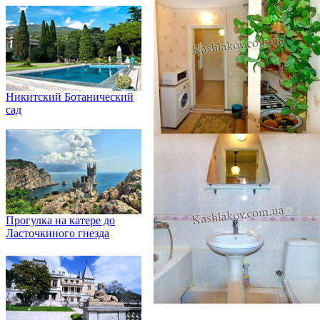
Никитский Ботанический
сад
Прогулка на катере до
Ласточкиного гнезда