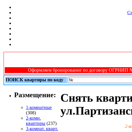
Сн
Оформляем бронирование по договору ОГРНИП № 31
ПОИСК квартиры по коду
Размещение:
Снять кварти
ул.Партизанс
1-комнатные
(308)
2-комн.
квартиры
(237)
2-к
3-комнат. кварт.