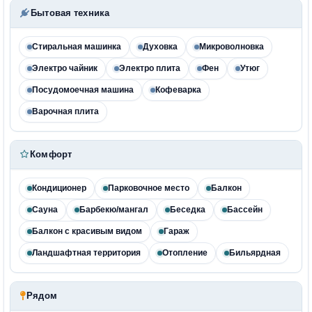
Бытовая техника
Стиральная машинка
Духовка
Микроволновка
Электро чайник
Электро плита
Фен
Утюг
Посудомоечная машина
Кофеварка
Варочная плита
Комфорт
Кондиционер
Парковочное место
Балкон
Сауна
Барбекю/мангал
Беседка
Бассейн
Балкон с красивым видом
Гараж
Ландшафтная территория
Отопление
Бильярдная
Рядом