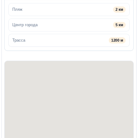
Пляж
2 км
Центр города
5 км
Трасса
1200 м