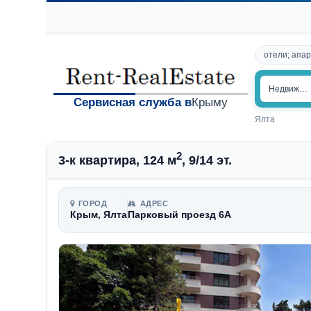
отели; апар
Недвижим
Сервисная служба в
Крыму
Ялта
2
3-к квартира, 124 м
, 9/14 эт.
ГОРОД
АДРЕС
Крым, Ялта
Парковый проезд 6А