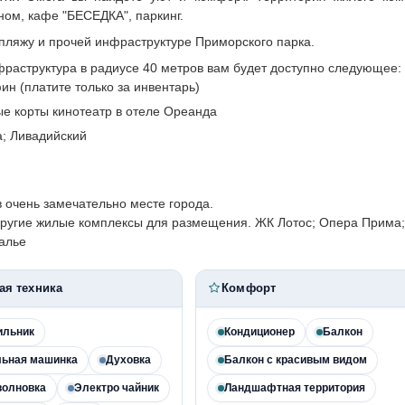
ом, кафе "БЕСЕДКА", паркинг.
 пляжу и прочей инфраструктуре Приморского парка.
раструктура в радиусе 40 метров вам будет доступно следующее:
н (платите только за инвентарь)
ые корты кинотеатр в отеле Ореанда
; Ливадийский
 очень замечательно месте города.
 другие жилые комплексы для размещения. ЖК Лотос; Опера Прима;
калье
ая техника
Комфорт
ильник
Кондиционер
Балкон
льная машинка
Духовка
Балкон с красивым видом
волновка
Электро чайник
Ландшафтная территория