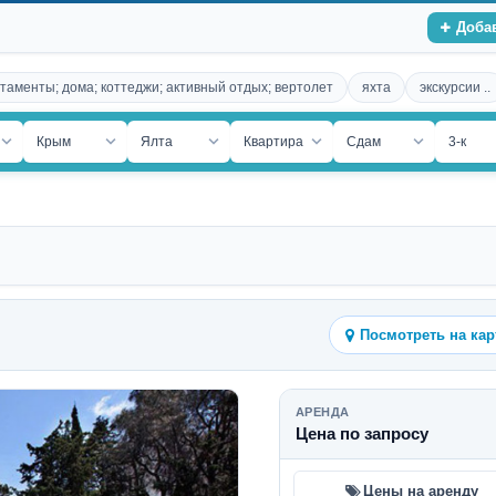
Доба
таменты; дома; коттеджи; активный отдых; вертолет
яхта
экскурсии ..
ость
Крым
Ялта
Квартира
Сдам
3-к
Посмотреть на кар
АРЕНДА
Цена по запросу
Цены на аренду