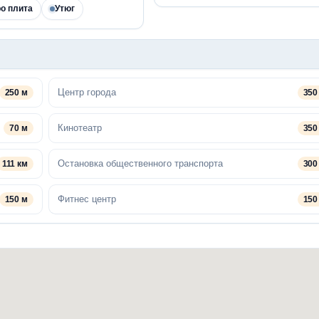
о плита
Утюг
Центр города
250 м
350
Кинотеатр
70 м
350
Остановка общественного транспорта
111 км
300
Фитнес центр
150 м
150