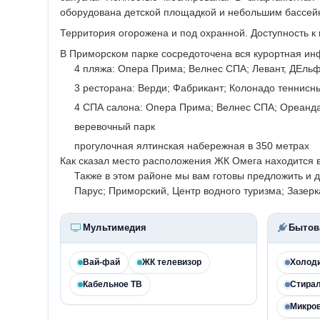
оборудована детской площадкой и небольшим бассейн
Территория огорожена и под охранной. Доступность к
В Приморском парке сосредоточена вся курортная инф
4 пляжа: Опера Прима; Велнес СПА; Левант, ДЕльфи
3 ресторана: Верди; Фабрикант; Колонадо теннисн
4 СПА салона: Опера Прима; Велнес СПА; Ореанда
веревочный парк
прогулочная ялтинская набережная в 350 метрах
Как сказал место расположения ЖК Омега находится в
Также в этом районе мы вам готовы предложить и
Парус; Приморский, Центр водного туризма; Зазер
Мультимедия
Бытов
Вай-фай
ЖК телевизор
Холод
Кабельное ТВ
Стира
Микро