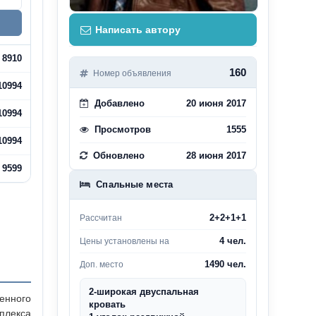
Написать автору
8910
160
Номер объявления
10994
Добавлено
20 июня 2017
10994
Просмотров
1555
10994
Обновлено
28 июня 2017
9599
Спальные места
2+2+1+1
Рассчитан
4 чел.
Цены установлены на
1490 чел.
Доп. место
2-широкая двуспальная
енного
кровать
плекса