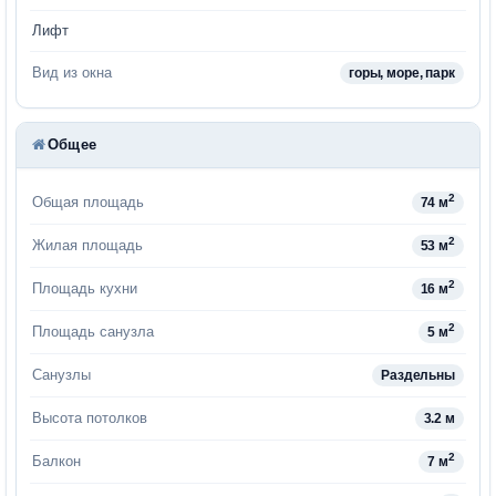
Лифт
Вид из окна
горы, море, парк
Общее
2
Общая площадь
74 м
2
Жилая площадь
53 м
2
Площадь кухни
16 м
2
Площадь санузла
5 м
Санузлы
Раздельны
Высота потолков
3.2 м
2
Балкон
7 м