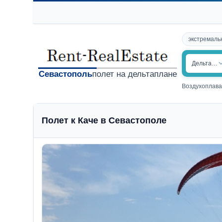
экстремаль
Дельтапл
Севастополь
полет на дельтаплане
Воздухоплав
Полет к Каче в Севастополе