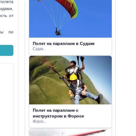
 полета
идами,
сть от
еты по
Полет на параплане в Судаке
Судак, .
Полет на параплане с
инструктором в Форосе
Форос, .