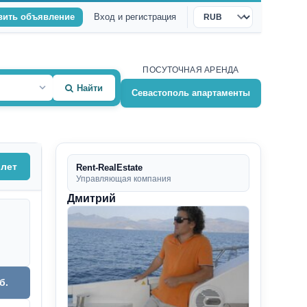
вить объявление
Вход и регистрация
Валюта
ПОСУТОЧНАЯ АРЕНДА
Найти
Севастополь апартаменты
олет
Rent-RealEstate
Управляющая компания
Дмитрий
б.