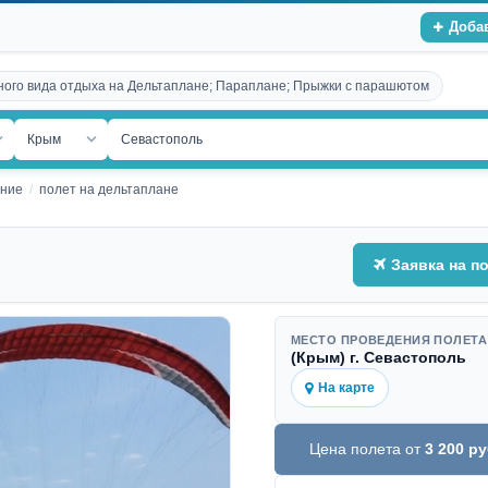
Доба
ного вида отдыха на Дельтаплане; Параплане; Прыжки с парашютом
ан
Крым
Севастополь
ание
полет на дельтаплане
Заявка на п
МЕСТО ПРОВЕДЕНИЯ ПОЛЕТА
(Крым) г. Севастополь
На карте
Цена полета от
3 200
ру