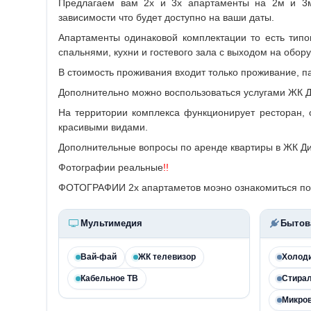
Предлагаем вам 2х и 3х апартаменты на 2м и 3м
зависимости что будет доступно на ваши даты.
Апартаменты одинаковой комплектации то есть тип
спальнями, кухни и гостевого зала с выходом на обо
В стоимость проживания входит только проживание, па
Дополнительно можно воспользоваться услугами ЖК Ди
На территории комплекса функционирует ресторан, 
красивыми видами.
Дополнительные вопросы по аренде квартиры в ЖК Д
Фотографии реальные
!!
ФОТОГРАФИИ 2х апартаметов моэно ознакомиться по
Мультимедия
Бытов
Вай-фай
ЖК телевизор
Холод
Кабельное ТВ
Стира
Микро