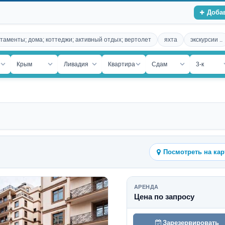
Доба
таменты; дома; коттеджи; активный отдых; вертолет
яхта
экскурсии ..
ость
Крым
Ливадия
Квартира
Сдам
3-к
Посмотреть на кар
АРЕНДА
Цена по запросу
Зарезервировать