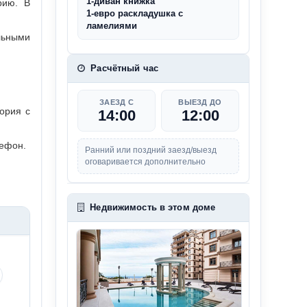
1-диван книжка
рию. В
1-евро раскладушка с
ламелиями
льными
Расчётный час
ЗАЕЗД С
ВЫЕЗД ДО
ория с
14:00
12:00
лефон.
Ранний или поздний заезд/выезд
оговаривается дополнительно
Недвижимость в этом доме