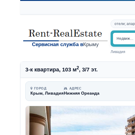
отели; апар
Недвижим
Сервисная служба в
Крыму
Ливадия
2
3-к квартира, 103 м
, 3/7 эт.
ГОРОД
АДРЕС
Крым, Ливадия
Нижняя Ореанда