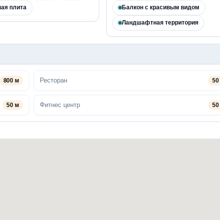
ая плита
Балкон с красивым видом
Ландшафтная территория
Ресторан
800 м
50
Фитнес центр
50 м
50