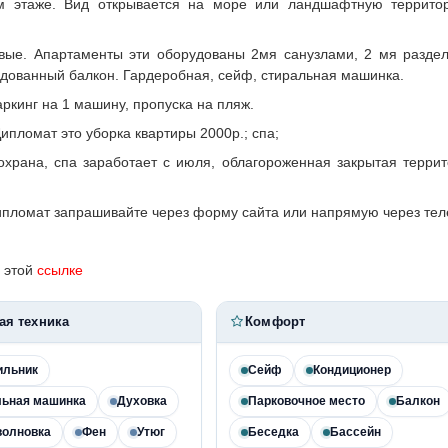
 этаже. Вид открывается на море или ландшафтную террито
овые. Апартаменты эти оборудованы 2мя санузлами, 2 мя разде
рудованный балкон. Гардеробная, сейф, стиральная машинка.
ркинг на 1 машину, пропуска на пляж.
пломат это уборка квартиры 2000р.; спа;
охрана, спа заработает с июля, облагороженная закрытая террит
ипломат запрашивайте через форму сайта или напрямую через те
 этой
ссылке
ая техника
Комфорт
ильник
Сейф
Кондиционер
льная машинка
Духовка
Парковочное место
Балкон
волновка
Фен
Утюг
Беседка
Бассейн