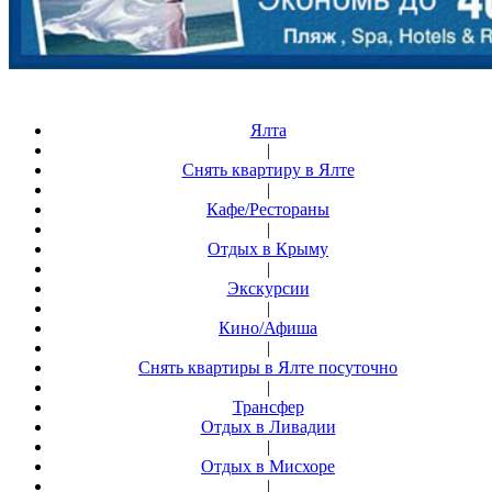
Ялта
|
Снять квартиру в Ялте
|
Кафе/Рестораны
|
Отдых в Крыму
|
Экскурсии
|
Кино/Афиша
|
Снять квартиры в Ялте посуточно
|
Трансфер
Отдых в Ливадии
|
Отдых в Мисхоре
|