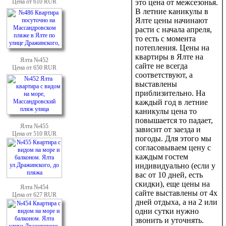
это цена от межсезонья.
Цена от 610 RUR
В летние каникулы в
Ялте цены начинают
расти с начала апреля,
то есть с момента
потепления. Цены на
квартиры в Ялте на
Ялта №452
сайте не всегда
Цена от 650 RUR
соответствуют, а
выставлены
приблизительно. На
каждый год в летние
каникулы цена то
повышается то падает,
Ялта №455
зависит от заезда и
Цена от 510 RUR
погоды. Для этого мы
согласовываем цену с
каждым гостем
индивидуально (если у
вас от 10 дней, есть
скидки), еще цены на
Ялта №454
сайте выставлены от 4х
Цена от 627 RUR
дней отдыха, а на 2 или
одни сутки нужно
звонить и уточнять.