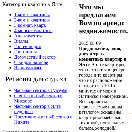
Категории квартир в Ялте
Что мы
предлагаем
1-комн. квартиры
2-комн. квартиры
Вам по аренде
3-комнат. кварт.
недвижимости.
4-многокомнатные
Апартаменты
Виллы
2015-08-09
Гостевой дом
Предложения, одно,
Гостиницы
двух и трех-
Дом-частный сектор
комнатных квартир в
С видом на море
Ялте
Это те квартиры,
Эконом-класс
что находятся в центре
города и те квартиры
Регионы для отдыха
что их расположение
находится в 10-15
Частный сектор в Гурзуфе
минутах от моря и
Снять частный сектор в
Ялтинской набережной.
Мисхоре
Все варианты
Частный сектор в Ялте
перелагаемые нашим
недорого
каталогом оснащены
Посуточно частный сектор в
квартирной мебелью,
Никите
техникой, постельным
бельем, холодной/