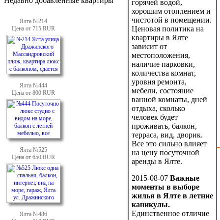
Недавно добавленные квартиры
горячей водой,
хорошим отоплением и
чистотой в помещении.
Ялта №214
Ценовая политика на
Цена от 715 RUR
квартиры в Ялте
зависит от
местоположения,
наличие парковки,
количества комнат,
уровня ремонта,
Ялта №444
мебели, состояние
Цена от 800 RUR
ванной комнаты, дней
отдыха, сколько
человек будет
проживать, балкон,
терраса, вид, дворик.
Все это сильно влияет
Ялта №525
на цену посуточной
Цена от 650 RUR
аренды в Ялте.
2015-08-07
Важные
моменты в выборе
жилья в Ялте в летние
каникулы.
Единственное отличие
Ялта №486