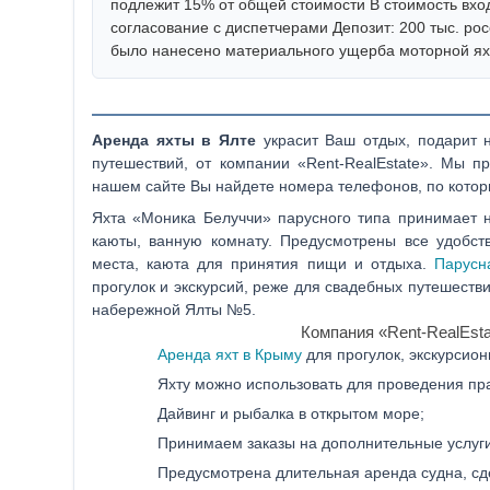
подлежит 15% от общей стоимости В стоимость вход
согласование с диспетчерами Депозит: 200 тыс. ро
было нанесено материального ущерба моторной ях
Аренда яхты в Ялте
украсит Ваш отдых, подарит 
путешествий, от компании «Rent-RealEstate». Мы п
нашем сайте Вы найдете номера телефонов, по котор
Яхта «Моника Белуччи» парусного типа принимает н
каюты, ванную комнату. Предусмотрены все удобст
места, каюта для принятия пищи и отдыха.
Парусн
прогулок и экскурсий, реже для свадебных путешестви
набережной Ялты №5.
Компания «Rent-RealEsta
Аренда яхт в Крыму
для прогулок, экскурсион
Яхту можно использовать для проведения пр
Дайвинг и рыбалка в открытом море;
Принимаем заказы на дополнительные услуги, 
Предусмотрена длительная аренда судна, сд