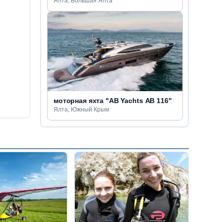
Ялта, Большая Ялта
моторная яхта "AB Yachts AB 116"
Ялта, Южный Крым