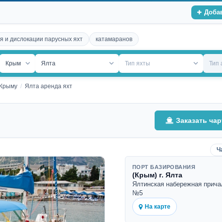
Доба
я и дислокации парусных яхт
катамаранов
Крым
Ялта
Тип яхты
Тип
 Крыму
Ялта аренда яхт
Заказать чар
Ч
ПОРТ БАЗИРОВАНИЯ
(Крым) г. Ялта
Ялтинская набережная прича
№5
На карте