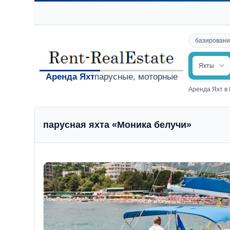
базировани
Яхты
Аренда Яхт
парусные, моторные
Аренда Яхт в
парусная яхта «Моника белучи»