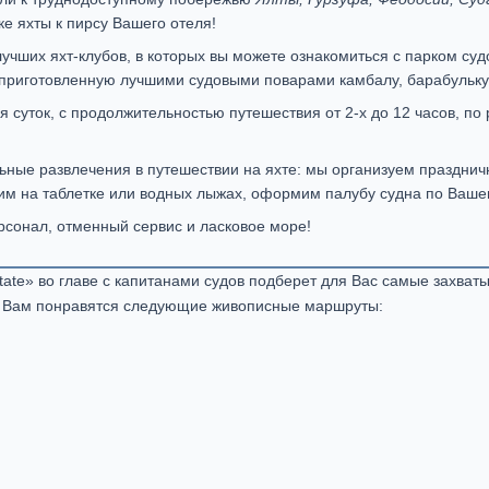
ке яхты к пирсу Вашего отеля!
лучших яхт-клубов, в которых вы можете ознакомиться с парком с
и приготовленную лучшими судовыми поварами камбалу, барабульку
я суток, с продолжительностью путешествия от 2-х до 12 часов, п
ые развлечения в путешествии на яхте: мы организуем праздничн
тим на таблетке или водных лыжах, оформим палубу судна по Ваш
рсонал, отменный сервис и ласковое море!
ate» во главе с капитанами судов подберет для Вас самые захва
. Вам понравятся следующие живописные маршруты: