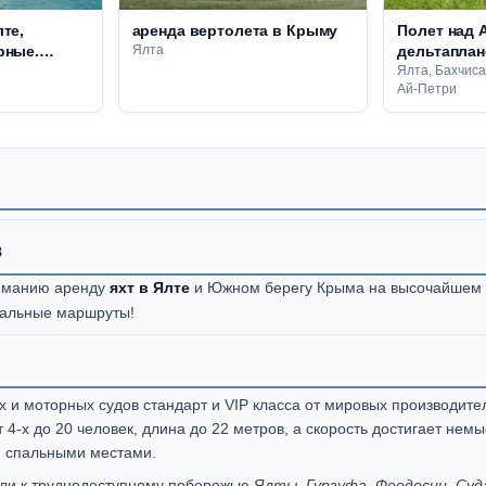
те,
аренда вертолета в Крыму
Полет над 
рные.
Ялта
дельтаплан
Ялта, Бахчиса
Ай-Петри
8
ниманию аренду
яхт в Ялте
и Южном берегу Крыма на высочайшем 
уальные маршруты!
 и моторных судов стандарт и VIP класса от мировых производит
4-х до 20 человек, длина до 22 метров, а скорость достигает нем
 спальными местами.
или к труднодоступному побережью
Ялты, Гурзуфа, Феодосии, Суд