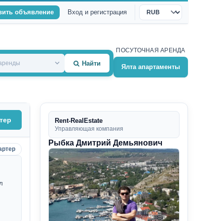
вить объявление
Вход и регистрация
Валюта
ПОСУТОЧНАЯ АРЕНДА
 аренды
Найти
Ялта апартаменты
тер
Rent-RealEstate
Управляющая компания
Рыбка Дмитрий Демьянович
артер
л