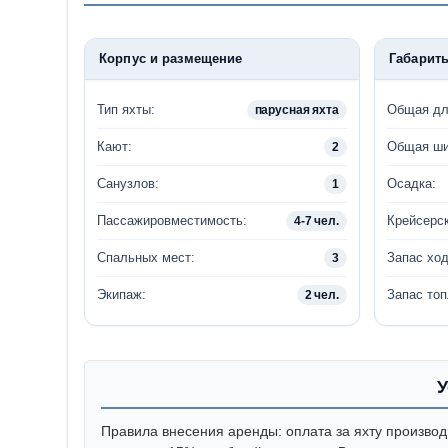
Корпус и размещение
Габарит
Тип яхты:
Общая дл
парусная яхта
Кают:
Общая ши
2
Санузлов:
Осадка:
1
Пассажировместимость:
Крейсерск
4-7 чел.
Спальных мест:
Запас ход
3
Экипаж:
Запас топ
2 чел.
У
Правила внесения аренды: оплата за яхту производ