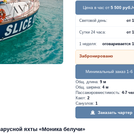
Цена в час от
5 500 руб./
Световой день:
от 1
Сутки 24 часа:
от 1
1 неделя:
оговаривается 1
Забронировано
Минимальный заказ 1-6 
Общ. длина:
9 м
Общ. ширина:
4 м
Пассажировместимость:
4-7 че
Кают:
2
Санузлов:
1
Заказать чартер
парусной яхты «Моника белучи»