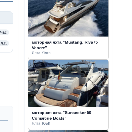
/час
моторная яхта "Mustang, Riva75
 л.с.
Venere"
Ялта, Ялта
моторная яхта "Sunseeker 50
Comarcue Boats"
Ялта, ЮБК