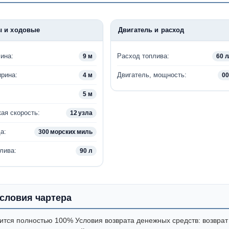
ы и ходовые
Двигатель и расход
ина:
Расход топлива:
9 м
60 л
рина:
Двигатель, мощность:
4 м
00
5 м
ая скорость:
12 узла
а:
300 морских миль
лива:
90 л
словия чартера
ится полностью 100% Условия возврата денежных средств: возврат