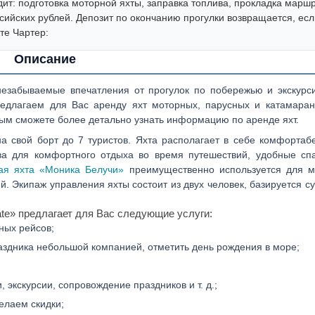
ит: подготовка моторной яхты, заправка топлива, прокладка маршр
ссийских рублей. Депозит по окончанию прогулки возвращается, есл
те Чартер:
Описание
незабываемые впечатления от прогулок по побережью и экскурс
редлагаем для Вас аренду яхт моторных, парусных и катамаран
ым сможете более детально узнать информацию по аренде яхт.
а свой борт до 7 туристов. Яхта располагает в себе комфортаб
ва для комфортного отдыха во время путешествий, удобные сп
ая яхта «Моника Белучи»
преимущественно используется для м
й. Экипаж управления яхты состоит из двух человек, базируется с
te» предлагает для Вас следующие услуги:
ных рейсов;
аздника небольшой компанией, отметить день рождения в море;
экскурсии, сопровождение праздников и т. д.;
елаем скидки;