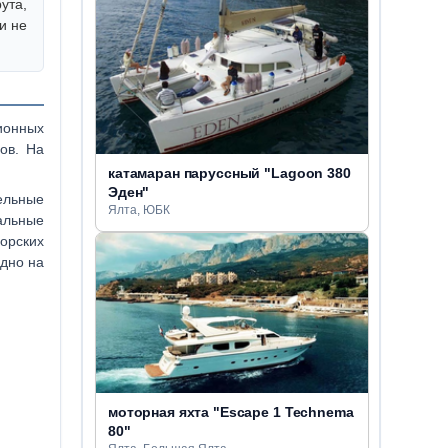
ута,
и не
ионных
ов. На
катамаран паруссный "Lagoon 380
Эден"
ельные
Ялта, ЮБК
альные
орских
удно на
моторная яхта "Escape 1 Technema
80"