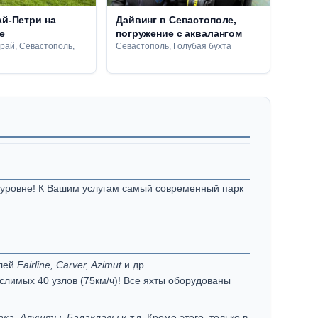
Ай-Петри на
Дайвинг в Севастополе,
е
погружение с аквалангом
рай, Севастополь,
Севастополь, Голубая бухта
уровне! К Вашим услугам самый современный парк
елей
Fairline, Carver, Azimut
и др.
ыслимых 40 узлов (75км/ч)! Все яхты оборудованы
ака, Алушты, Балаклавы
и т.д. Кроме этого, только в