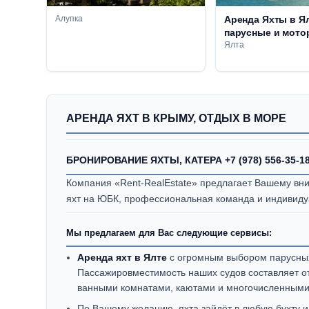
Алупка
Аренда Яхты в Ял
парусные и мото
Прогулки по ЮБК
Ялта
АРЕНДА ЯХТ В КРЫМУ, ОТДЫХ В МОРЕ
БРОНИРОВАНИЕ ЯХТЫ, КАТЕРА +7 (978) 556-35-1
Компания «Rent-RealEstate» предлагает Вашему в
яхт на ЮБК, профессиональная команда и индивид
Мы предлагаем для Вас следующие сервисы:
Аренда яхт в Ялте
с огромным выбором парусных
Пассажировместимость наших судов составляет от 
ванными комнатами, каютами и многочисленными
По Вашему желанию, яхта зайдёт в любую бухту 