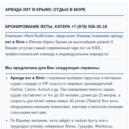
АРЕНДА ЯХТ В КРЫМУ, ОТДЫХ В МОРЕ
БРОНИРОВАНИЕ ЯХТЫ, КАТЕРА +7 (978) 556-35-18
Компания «Rent-RealEstate» предлагает Вашему вниманию аренду
яхт в Ялте
и Южном берегу Крыма на высочайшем уровне! К
Вашим услугам самый современный парк яхт на ЮБК,
профессиональная команда и индивидуальные маршруты!
Мы предлагаем для Вас следующие сервисы:
Аренда яхт в Ялте
с огромным выбором парусных и моторных
судов стандарт и VIP класса от мировых производителей
Fairline, Carver, Azimut
и др. Пассажировместимость наших
судов составляет от 4-х до 20 человек, длина до 22 метров, а
скорость достигает немыслимых 40 узлов (75км/ч)! Все яхты
оборудованы ванными комнатами, каютами и многочисленными
спальными местами.
По Вашему желанию, яхта зайдёт в любую бухту или к
труднодоступному побережью
Ялты, Гурзуфа, Феодосии,