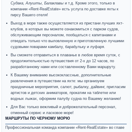
Судака, Алушты, Балаклавы
и т.д. Кроме этого, только в
компании «Rent-RealEstate» есть услуга по доставке яхты к
пирсу Вашего отеля!
Выход в море также осуществляется из пристани лучших яхт-
клубов, в которых вы можете ознакомиться с парком судов,
обслуживающим персоналом, пообщаться с капитанами и
отведать только что выловленную и приготовленную лучшими
судовыми поварами камбалу, барабульку и луфаря.
Вы сможете отправиться в плаванье в любое время суток, с
продолжительностью путешествия от 2-х до 12 часов, по
разработанному нами или составленному Вами маршруту.
К Вашему вниманию высококлассные, дополнительные
развлечения в путешествии на яхте: мы организуем
праздничные мероприятия, салют, рыбалку, дайвинг, пригласим
артистов и детских аниматоров, прокатим на таблетке или
водных лыжах, оформим палубу судна по Вашему желанию!
Для Вас только вежливый и доброжелательный персонал,
отменный сервис и ласковое море!
МАРШРУТЫ ПО ЧЕРНОМУ МОРЮ
Профессиональная команда компании «Rent-RealEstate» во главе